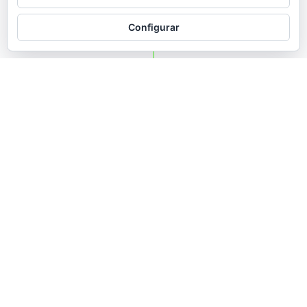
Configurar
Donde las personas
son lo primero
Un catálogo responsable de principio a
fin
La potencia de unos textos