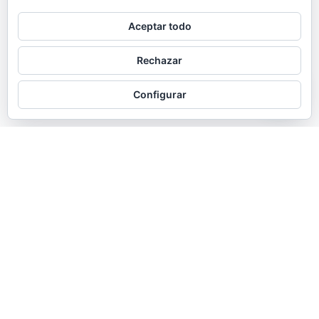
Gráfico en Murcia
Aceptar todo
El branding que necesitas
Rechazar
Configurar
A grandes rasgos podemos decir que, las personas nos movemos y
relacionamos por empatía. Nos juntamos con otras personas que nos
hacen sentir bien, porque tenemos en cosas en común con ellas. Con
las marcas sucede lo mismo. Mediante el diseño gráfico y el
branding construimos la manera en la que necesita ser percibida tu
marca para empatizar con tus públicos.